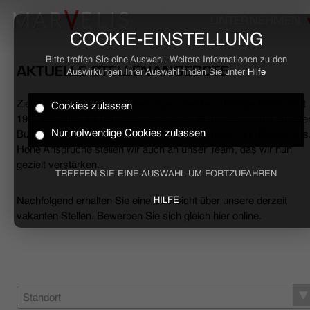
UNTERNEHMEN
COOKIE-EINSTELLUNG
Bitte treffen Sie eine Auswahl. Weitere Informationen zu den
AKTUELLE STELLENANGEBOTE
Auswirkungen Ihrer Auswahl finden Sie unter
Hilfe
Ziele erreichen, Herausforderungen meistern, Erfolge feiern. Seit
Cookies zulassen
HOME
1994 begleiten wir den anspruchsvollen Mann sowohl mit smarte
Nur notwendige Cookies zulassen
Business- als auch mit lässigen Casual-Hemden und Polo-Shirts
Hohe Ansprüche stellen wir auch an unser Team, das wir nun
BUSINESS
gezielt verstärken.
TREFFEN SIE EINE AUSWAHL UM FORTZUFAHREN
CASUAL
Nachfolgend erhalten Sie eine Übersicht über unsere derzeit
HILFE
vakanten Stellen. Bewerben Sie sich gleich hier online.
UNTERNEHMEN
STELLENANGEBOTE
NACHHALTIGKEIT
Standort