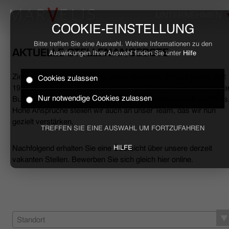
UNTERNEHMEN
COOKIE-EINSTELLUNG
Bitte treffen Sie eine Auswahl. Weitere Informationen zu den
AKTUELLE STELLENANGEBOTE
Auswirkungen Ihrer Auswahl finden Sie unter
Hilfe
Ziele erreichen, Herausforderungen meistern, Erfolge feiern. Seit
Cookies zulassen
HOME
1994 begleiten wir den anspruchsvollen Mann sowohl mit smarte
Nur notwendige Cookies zulassen
Business- als auch mit lässigen Casual-Hemden und Polo-Shirts
Hohe Ansprüche stellen wir auch an unser Team, das wir nun
BUSINESS
gezielt verstärken.
TREFFEN SIE EINE AUSWAHL UM FORTZUFAHREN
CASUAL
Nachfolgend erhalten Sie eine Übersicht über unsere derzeit
HILFE
vakanten Stellen. Bewerben Sie sich gleich hier online.
UNTERNEHMEN
STELLENANGEBOTE
NACHHALTIGKEIT
Standort