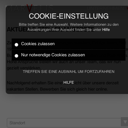
UNTERNEHMEN
COOKIE-EINSTELLUNG
Bitte treffen Sie eine Auswahl. Weitere Informationen zu den
AKTUELLE STELLENANGEBOTE
Auswirkungen Ihrer Auswahl finden Sie unter
Hilfe
Ziele erreichen, Herausforderungen meistern, Erfolge feiern. Seit
Cookies zulassen
HOME
1994 begleiten wir den anspruchsvollen Mann sowohl mit smarte
Nur notwendige Cookies zulassen
Business- als auch mit lässigen Casual-Hemden und Polo-Shirts
Hohe Ansprüche stellen wir auch an unser Team, das wir nun
BUSINESS
gezielt verstärken.
TREFFEN SIE EINE AUSWAHL UM FORTZUFAHREN
CASUAL
Nachfolgend erhalten Sie eine Übersicht über unsere derzeit
HILFE
vakanten Stellen. Bewerben Sie sich gleich hier online.
UNTERNEHMEN
STELLENANGEBOTE
NACHHALTIGKEIT
Standort