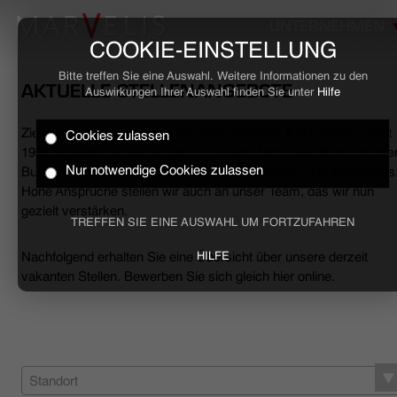
UNTERNEHMEN
COOKIE-EINSTELLUNG
Bitte treffen Sie eine Auswahl. Weitere Informationen zu den
AKTUELLE STELLENANGEBOTE
Auswirkungen Ihrer Auswahl finden Sie unter
Hilfe
Ziele erreichen, Herausforderungen meistern, Erfolge feiern. Seit
Cookies zulassen
HOME
1994 begleiten wir den anspruchsvollen Mann sowohl mit smarte
Nur notwendige Cookies zulassen
Business- als auch mit lässigen Casual-Hemden und Polo-Shirts
Hohe Ansprüche stellen wir auch an unser Team, das wir nun
BUSINESS
gezielt verstärken.
TREFFEN SIE EINE AUSWAHL UM FORTZUFAHREN
CASUAL
Nachfolgend erhalten Sie eine Übersicht über unsere derzeit
HILFE
vakanten Stellen. Bewerben Sie sich gleich hier online.
UNTERNEHMEN
STELLENANGEBOTE
NACHHALTIGKEIT
Standort