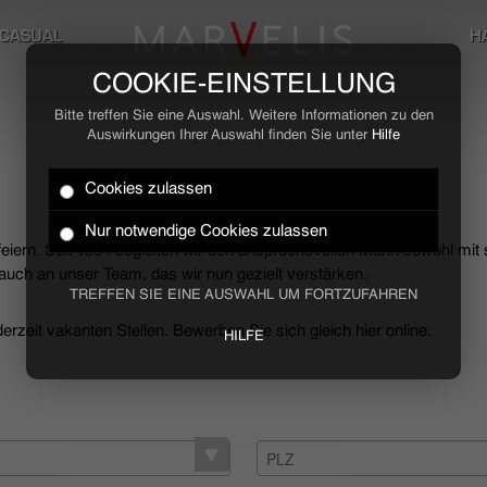
CASUAL
H
COOKIE-EINSTELLUNG
Bitte treffen Sie eine Auswahl. Weitere Informationen zu den
Auswirkungen Ihrer Auswahl finden Sie unter
Hilfe
Cookies zulassen
Nur notwendige Cookies zulassen
 feiern. Seit 1994 begleiten wir den anspruchsvollen Mann sowohl mit
uch an unser Team, das wir nun gezielt verstärken.
TREFFEN SIE EINE AUSWAHL UM FORTZUFAHREN
rzeit vakanten Stellen. Bewerben Sie sich gleich hier online.
HILFE