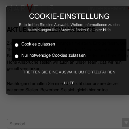
UNTERNEHMEN
COOKIE-EINSTELLUNG
Bitte treffen Sie eine Auswahl. Weitere Informationen zu den
AKTUELLE STELLENANGEBOTE
Auswirkungen Ihrer Auswahl finden Sie unter
Hilfe
Ziele erreichen, Herausforderungen meistern, Erfolge feiern. Seit
Cookies zulassen
HOME
1994 begleiten wir den anspruchsvollen Mann sowohl mit smarte
Nur notwendige Cookies zulassen
Business- als auch mit lässigen Casual-Hemden und Polo-Shirts
Hohe Ansprüche stellen wir auch an unser Team, das wir nun
BUSINESS
gezielt verstärken.
TREFFEN SIE EINE AUSWAHL UM FORTZUFAHREN
CASUAL
Nachfolgend erhalten Sie eine Übersicht über unsere derzeit
HILFE
vakanten Stellen. Bewerben Sie sich gleich hier online.
UNTERNEHMEN
STELLENANGEBOTE
NACHHALTIGKEIT
Standort