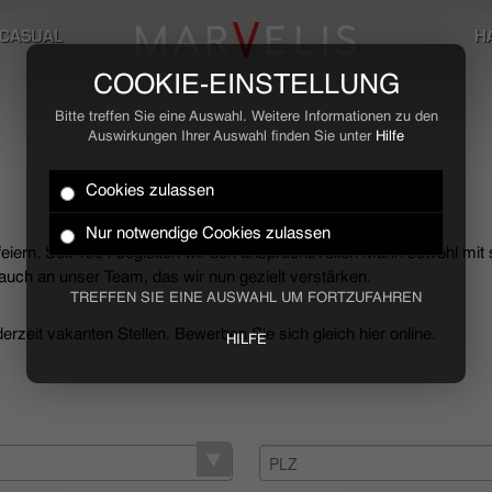
CASUAL
H
COOKIE-EINSTELLUNG
Bitte treffen Sie eine Auswahl. Weitere Informationen zu den
Auswirkungen Ihrer Auswahl finden Sie unter
Hilfe
Cookies zulassen
Nur notwendige Cookies zulassen
 feiern. Seit 1994 begleiten wir den anspruchsvollen Mann sowohl mit
uch an unser Team, das wir nun gezielt verstärken.
TREFFEN SIE EINE AUSWAHL UM FORTZUFAHREN
rzeit vakanten Stellen. Bewerben Sie sich gleich hier online.
HILFE