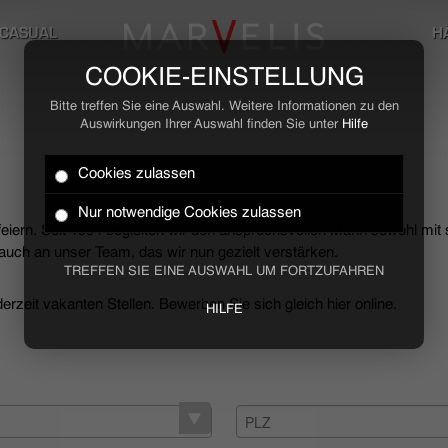
CASUAL
H
COOKIE-EINSTELLUNG
Bitte treffen Sie eine Auswahl. Weitere Informationen zu den
Auswirkungen Ihrer Auswahl finden Sie unter
Hilfe
Cookies zulassen
Nur notwendige Cookies zulassen
 feiern. Seit 1994 begleiten wir den anspruchsvollen Mann sowohl mit
uch an unser Team, das wir nun gezielt verstärken.
TREFFEN SIE EINE AUSWAHL UM FORTZUFAHREN
rzeit vakanten Stellen. Bewerben Sie sich gleich hier online.
HILFE