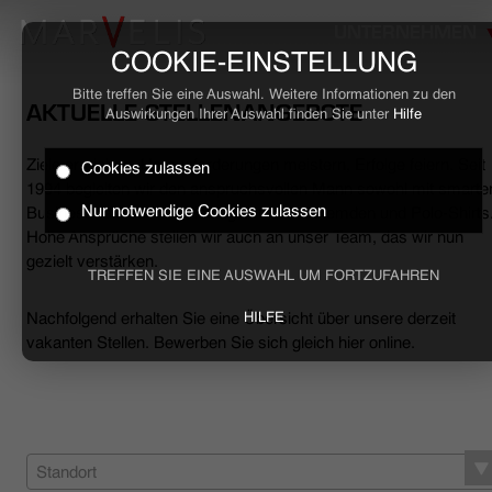
UNTERNEHMEN
COOKIE-EINSTELLUNG
Bitte treffen Sie eine Auswahl. Weitere Informationen zu den
AKTUELLE STELLENANGEBOTE
Auswirkungen Ihrer Auswahl finden Sie unter
Hilfe
Ziele erreichen, Herausforderungen meistern, Erfolge feiern. Seit
Cookies zulassen
HOME
1994 begleiten wir den anspruchsvollen Mann sowohl mit smarte
Nur notwendige Cookies zulassen
Business- als auch mit lässigen Casual-Hemden und Polo-Shirts
Hohe Ansprüche stellen wir auch an unser Team, das wir nun
BUSINESS
gezielt verstärken.
TREFFEN SIE EINE AUSWAHL UM FORTZUFAHREN
CASUAL
Nachfolgend erhalten Sie eine Übersicht über unsere derzeit
HILFE
vakanten Stellen. Bewerben Sie sich gleich hier online.
UNTERNEHMEN
STELLENANGEBOTE
NACHHALTIGKEIT
Standort