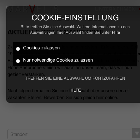
UNTERNEHMEN
COOKIE-EINSTELLUNG
Bitte treffen Sie eine Auswahl. Weitere Informationen zu den
AKTUELLE STELLENANGEBOTE
Auswirkungen Ihrer Auswahl finden Sie unter
Hilfe
Ziele erreichen, Herausforderungen meistern, Erfolge feiern. Seit
Cookies zulassen
HOME
1994 begleiten wir den anspruchsvollen Mann sowohl mit smarte
Nur notwendige Cookies zulassen
Business- als auch mit lässigen Casual-Hemden und Polo-Shirts
Hohe Ansprüche stellen wir auch an unser Team, das wir nun
BUSINESS
gezielt verstärken.
TREFFEN SIE EINE AUSWAHL UM FORTZUFAHREN
CASUAL
Nachfolgend erhalten Sie eine Übersicht über unsere derzeit
HILFE
vakanten Stellen. Bewerben Sie sich gleich hier online.
UNTERNEHMEN
STELLENANGEBOTE
NACHHALTIGKEIT
Standort