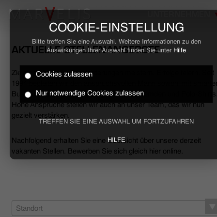
UNTERNEHMEN
COOKIE-EINSTELLUNG
Bitte treffen Sie eine Auswahl. Weitere Informationen zu den
AKTUELLE STELLENANGEBOTE
Auswirkungen Ihrer Auswahl finden Sie unter
Hilfe
Ziele erreichen, Herausforderungen meistern, Erfolge feiern. Seit
Cookies zulassen
HOME
1994 begleiten wir den anspruchsvollen Mann sowohl mit smarte
Nur notwendige Cookies zulassen
Business- als auch mit lässigen Casual-Hemden und Polo-Shirts
Hohe Ansprüche stellen wir auch an unser Team, das wir nun
BUSINESS
gezielt verstärken.
TREFFEN SIE EINE AUSWAHL UM FORTZUFAHREN
CASUAL
Nachfolgend erhalten Sie eine Übersicht über unsere derzeit
HILFE
vakanten Stellen. Bewerben Sie sich gleich hier online.
UNTERNEHMEN
STELLENANGEBOTE
NACHHALTIGKEIT
Standort