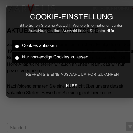
UNTERNEHMEN
COOKIE-EINSTELLUNG
Bitte treffen Sie eine Auswahl. Weitere Informationen zu den
AKTUELLE STELLENANGEBOTE
Auswirkungen Ihrer Auswahl finden Sie unter
Hilfe
Ziele erreichen, Herausforderungen meistern, Erfolge feiern. Seit
Cookies zulassen
HOME
1994 begleiten wir den anspruchsvollen Mann sowohl mit smarte
Nur notwendige Cookies zulassen
Business- als auch mit lässigen Casual-Hemden und Polo-Shirts
Hohe Ansprüche stellen wir auch an unser Team, das wir nun
BUSINESS
gezielt verstärken.
TREFFEN SIE EINE AUSWAHL UM FORTZUFAHREN
CASUAL
Nachfolgend erhalten Sie eine Übersicht über unsere derzeit
HILFE
vakanten Stellen. Bewerben Sie sich gleich hier online.
UNTERNEHMEN
STELLENANGEBOTE
NACHHALTIGKEIT
Standort