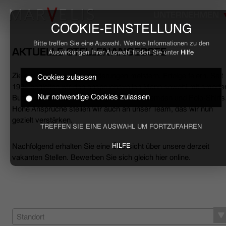
UNTERNEHMEN
COOKIE-EINSTELLUNG
Bitte treffen Sie eine Auswahl. Weitere Informationen zu den
AKTUELLE STELLENANGEBOTE
Auswirkungen Ihrer Auswahl finden Sie unter
Hilfe
Ziele erreichen, Herausforderungen meistern, Erfolge feiern. Seit
Cookies zulassen
HOME
1994 begleiten wir den anspruchsvollen Mann sowohl mit smarte
Nur notwendige Cookies zulassen
Business- als auch mit lässigen Casual-Hemden und Polo-Shirts
Hohe Ansprüche stellen wir auch an unser Team, das wir nun
BUSINESS
gezielt verstärken.
TREFFEN SIE EINE AUSWAHL UM FORTZUFAHREN
CASUAL
Nachfolgend erhalten Sie eine Übersicht über unsere derzeit
HILFE
vakanten Stellen. Bewerben Sie sich gleich hier online.
UNTERNEHMEN
STELLENANGEBOTE
NACHHALTIGKEIT
Standort