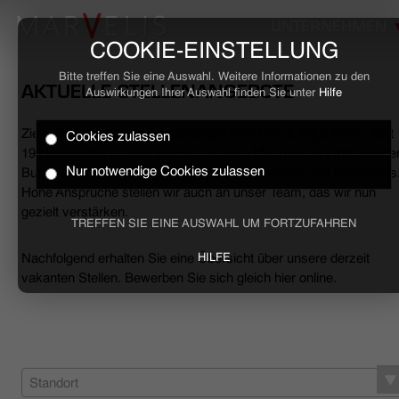
UNTERNEHMEN
COOKIE-EINSTELLUNG
Bitte treffen Sie eine Auswahl. Weitere Informationen zu den
AKTUELLE STELLENANGEBOTE
Auswirkungen Ihrer Auswahl finden Sie unter
Hilfe
Ziele erreichen, Herausforderungen meistern, Erfolge feiern. Seit
Cookies zulassen
HOME
1994 begleiten wir den anspruchsvollen Mann sowohl mit smarte
Nur notwendige Cookies zulassen
Business- als auch mit lässigen Casual-Hemden und Polo-Shirts
Hohe Ansprüche stellen wir auch an unser Team, das wir nun
BUSINESS
gezielt verstärken.
TREFFEN SIE EINE AUSWAHL UM FORTZUFAHREN
CASUAL
Nachfolgend erhalten Sie eine Übersicht über unsere derzeit
HILFE
vakanten Stellen. Bewerben Sie sich gleich hier online.
UNTERNEHMEN
STELLENANGEBOTE
NACHHALTIGKEIT
Standort