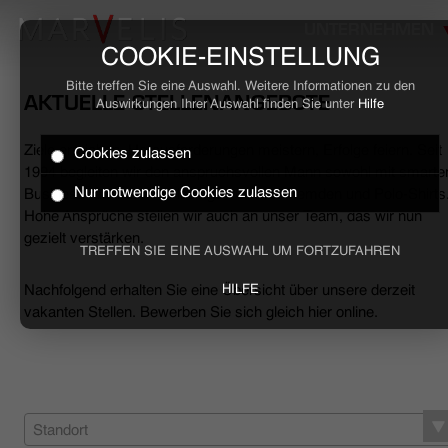
UNTERNEHMEN
COOKIE-EINSTELLUNG
Bitte treffen Sie eine Auswahl. Weitere Informationen zu den
AKTUELLE STELLENANGEBOTE
Auswirkungen Ihrer Auswahl finden Sie unter
Hilfe
Ziele erreichen, Herausforderungen meistern, Erfolge feiern. Seit
Cookies zulassen
HOME
1994 begleiten wir den anspruchsvollen Mann sowohl mit smarte
Nur notwendige Cookies zulassen
Business- als auch mit lässigen Casual-Hemden und Polo-Shirts
Hohe Ansprüche stellen wir auch an unser Team, das wir nun
BUSINESS
gezielt verstärken.
TREFFEN SIE EINE AUSWAHL UM FORTZUFAHREN
CASUAL
Nachfolgend erhalten Sie eine Übersicht über unsere derzeit
HILFE
vakanten Stellen. Bewerben Sie sich gleich hier online.
UNTERNEHMEN
STELLENANGEBOTE
NACHHALTIGKEIT
Standort