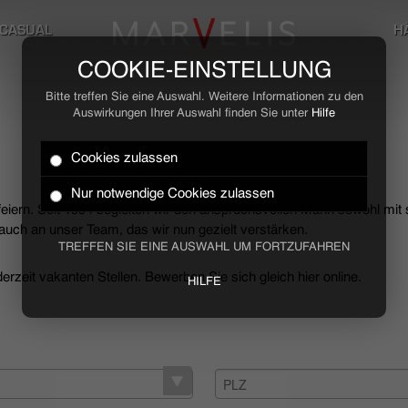
CASUAL
H
COOKIE-EINSTELLUNG
Bitte treffen Sie eine Auswahl. Weitere Informationen zu den
Auswirkungen Ihrer Auswahl finden Sie unter
Hilfe
Cookies zulassen
Nur notwendige Cookies zulassen
 feiern. Seit 1994 begleiten wir den anspruchsvollen Mann sowohl mit
uch an unser Team, das wir nun gezielt verstärken.
TREFFEN SIE EINE AUSWAHL UM FORTZUFAHREN
rzeit vakanten Stellen. Bewerben Sie sich gleich hier online.
HILFE