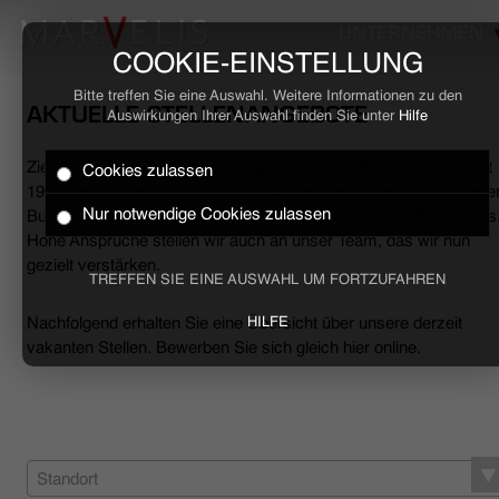
UNTERNEHMEN
COOKIE-EINSTELLUNG
Bitte treffen Sie eine Auswahl. Weitere Informationen zu den
AKTUELLE STELLENANGEBOTE
Auswirkungen Ihrer Auswahl finden Sie unter
Hilfe
Ziele erreichen, Herausforderungen meistern, Erfolge feiern. Seit
Cookies zulassen
HOME
1994 begleiten wir den anspruchsvollen Mann sowohl mit smarte
Nur notwendige Cookies zulassen
Business- als auch mit lässigen Casual-Hemden und Polo-Shirts
Hohe Ansprüche stellen wir auch an unser Team, das wir nun
BUSINESS
gezielt verstärken.
TREFFEN SIE EINE AUSWAHL UM FORTZUFAHREN
CASUAL
Nachfolgend erhalten Sie eine Übersicht über unsere derzeit
HILFE
vakanten Stellen. Bewerben Sie sich gleich hier online.
UNTERNEHMEN
STELLENANGEBOTE
NACHHALTIGKEIT
Standort