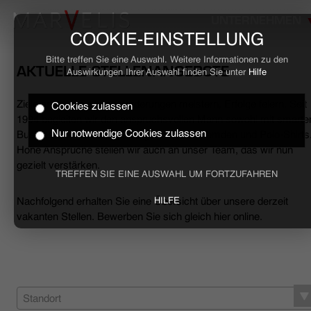
UNTERNEHMEN
COOKIE-EINSTELLUNG
Bitte treffen Sie eine Auswahl. Weitere Informationen zu den
AKTUELLE STELLENANGEBOTE
Auswirkungen Ihrer Auswahl finden Sie unter
Hilfe
Ziele erreichen, Herausforderungen meistern, Erfolge feiern. Seit
Cookies zulassen
HOME
1994 begleiten wir den anspruchsvollen Mann sowohl mit smarte
Nur notwendige Cookies zulassen
Business- als auch mit lässigen Casual-Hemden und Polo-Shirts
Hohe Ansprüche stellen wir auch an unser Team, das wir nun
BUSINESS
gezielt verstärken.
TREFFEN SIE EINE AUSWAHL UM FORTZUFAHREN
CASUAL
Nachfolgend erhalten Sie eine Übersicht über unsere derzeit
HILFE
vakanten Stellen. Bewerben Sie sich gleich hier online.
UNTERNEHMEN
STELLENANGEBOTE
NACHHALTIGKEIT
Standort