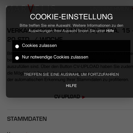
UNTERNEHMEN
COOKIE-EINSTELLUNG
Bitte treffen Sie eine Auswahl. Weitere Informationen zu den
VERKAUFSBERATER (M/W/D) TZ CA. 15 
Auswirkungen Ihrer Auswahl finden Sie unter
Hilfe
20 STD. / WOCHE
Cookies zulassen
HOME
Bitte tragen Sie Ihre Daten in die entsprechenden Felder ein. Bitte
Nur notwendige Cookies zulassen
beachten Sie, dass die mit * markierten Felder unbedingt
BUSINESS
auszufüllen sind. Über den Button CV-UPLOAD haben Sie zude
die Möglichkeit Ihren Lebenslauf hochzuladen und so von
TREFFEN SIE EINE AUSWAHL UM FORTZUFAHREN
der automatischen Erkennung Ihrer Stammdaten zu profitieren.
CASUAL
HILFE
UNTERNEHMEN
CV-UPLOAD
STELLENANGEBOTE
STAMMDATEN
NACHHALTIGKEIT