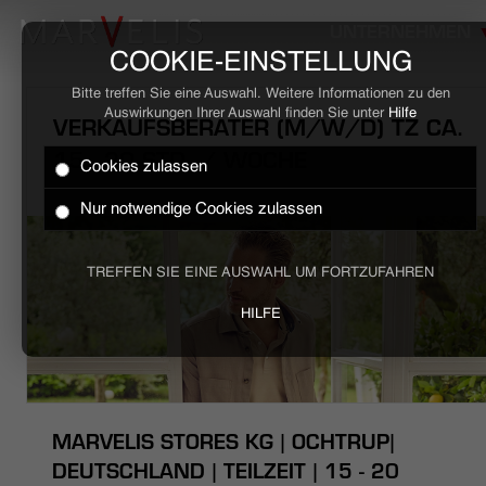
UNTERNEHMEN
COOKIE-EINSTELLUNG
Bitte treffen Sie eine Auswahl. Weitere Informationen zu den
Auswirkungen Ihrer Auswahl finden Sie unter
Hilfe
VERKAUFSBERATER (M/W/D) TZ CA.
15 - 20 STD. / WOCHE
Cookies zulassen
HOME
Nur notwendige Cookies zulassen
BUSINESS
TREFFEN SIE EINE AUSWAHL UM FORTZUFAHREN
CASUAL
HILFE
UNTERNEHMEN
STELLENANGEBOTE
MARVELIS STORES KG | OCHTRUP|
NACHHALTIGKEIT
DEUTSCHLAND | TEILZEIT | 15 - 20