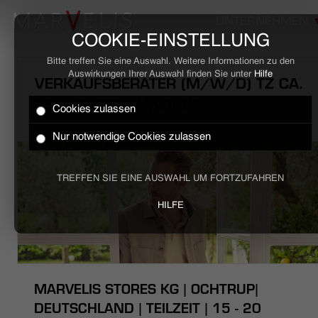
UNTERNEHMEN
COOKIE-EINSTELLUNG
Bitte treffen Sie eine Auswahl. Weitere Informationen zu den
Auswirkungen Ihrer Auswahl finden Sie unter
Hilfe
VERKAUFSBERATER (M/W/D) TZ CA.
15 - 20 STD. / WOCHE
Cookies zulassen
HOME
Nur notwendige Cookies zulassen
BUSINESS
TREFFEN SIE EINE AUSWAHL UM FORTZUFAHREN
CASUAL
HILFE
UNTERNEHMEN
STELLENANGEBOTE
MARVELIS STORES KG | OCHTRUP|
NACHHALTIGKEIT
DEUTSCHLAND | TEILZEIT | 15 - 20