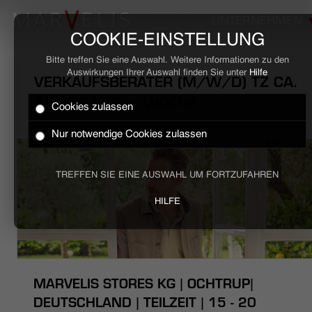
UNTERNEHMEN
COOKIE-EINSTELLUNG
Bitte treffen Sie eine Auswahl. Weitere Informationen zu den
Auswirkungen Ihrer Auswahl finden Sie unter
Hilfe
VERKAUFSBERATER (M/W/D) TZ CA.
15 - 20 STD. / WOCHE
Cookies zulassen
HOME
Nur notwendige Cookies zulassen
BUSINESS
TREFFEN SIE EINE AUSWAHL UM FORTZUFAHREN
CASUAL
HILFE
UNTERNEHMEN
STELLENANGEBOTE
MARVELIS STORES KG | OCHTRUP|
NACHHALTIGKEIT
DEUTSCHLAND | TEILZEIT | 15 - 20