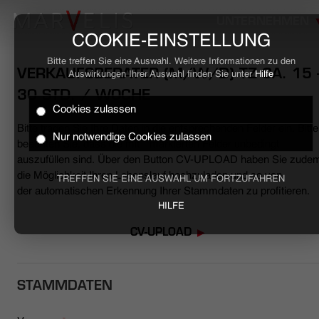
UNTERNEHMEN
COOKIE-EINSTELLUNG
Bitte treffen Sie eine Auswahl. Weitere Informationen zu den
VERKAUFSBERATER (M/W/D) TZ CA. 15 
Auswirkungen Ihrer Auswahl finden Sie unter
Hilfe
30 STD. / WOCHE
Cookies zulassen
HOME
Bitte tragen Sie Ihre Daten in die entsprechenden Felder ein. Bitte
Nur notwendige Cookies zulassen
beachten Sie, dass die mit * markierten Felder unbedingt
BUSINESS
auszufüllen sind. Über den Button CV-UPLOAD haben Sie zude
die Möglichkeit Ihren Lebenslauf hochzuladen und so von
TREFFEN SIE EINE AUSWAHL UM FORTZUFAHREN
der automatischen Erkennung Ihrer Stammdaten zu profitieren.
CASUAL
HILFE
UNTERNEHMEN
CV-UPLOAD
STELLENANGEBOTE
STAMMDATEN
NACHHALTIGKEIT