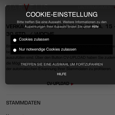
UNTERNEHMEN
COOKIE-EINSTELLUNG
Bitte treffen Sie eine Auswahl. Weitere Informationen zu den
VERKAUFSBERATER (M/W/D) TZ CA. 15 
Auswirkungen Ihrer Auswahl finden Sie unter
Hilfe
30 STD. / WOCHE
Cookies zulassen
HOME
Bitte tragen Sie Ihre Daten in die entsprechenden Felder ein. Bitte
Nur notwendige Cookies zulassen
beachten Sie, dass die mit * markierten Felder unbedingt
BUSINESS
auszufüllen sind. Über den Button CV-UPLOAD haben Sie zude
die Möglichkeit Ihren Lebenslauf hochzuladen und so von
TREFFEN SIE EINE AUSWAHL UM FORTZUFAHREN
der automatischen Erkennung Ihrer Stammdaten zu profitieren.
CASUAL
HILFE
UNTERNEHMEN
CV-UPLOAD
STELLENANGEBOTE
STAMMDATEN
NACHHALTIGKEIT