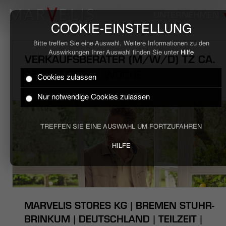
UNTERNEHMEN
COOKIE-EINSTELLUNG
Bitte treffen Sie eine Auswahl. Weitere Informationen zu den
Auswirkungen Ihrer Auswahl finden Sie unter
Hilfe
VERKAUFSBERATER (M/W/D) TZ CA.
15 - 30 STD. / WOCHE
Cookies zulassen
HOME
Nur notwendige Cookies zulassen
BUSINESS
TREFFEN SIE EINE AUSWAHL UM FORTZUFAHREN
CASUAL
HILFE
UNTERNEHMEN
STELLENANGEBOTE
MARVELIS STORES KG | BREMEN STUHR-
NACHHALTIGKEIT
BRINKUM | DEUTSCHLAND | TEILZEIT |