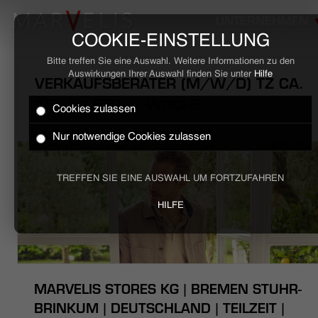
UNTERNEHMEN
COOKIE-EINSTELLUNG
Bitte treffen Sie eine Auswahl. Weitere Informationen zu den
Auswirkungen Ihrer Auswahl finden Sie unter
Hilfe
VERKAUFSBERATER (M/W/D) TZ CA.
15 - 30 STD. / WOCHE
Cookies zulassen
HOME
Nur notwendige Cookies zulassen
BUSINESS
TREFFEN SIE EINE AUSWAHL UM FORTZUFAHREN
CASUAL
HILFE
UNTERNEHMEN
STELLENANGEBOTE
MARVELIS STORES KG | BREMEN STUHR-
NACHHALTIGKEIT
BRINKUM | DEUTSCHLAND | TEILZEIT |