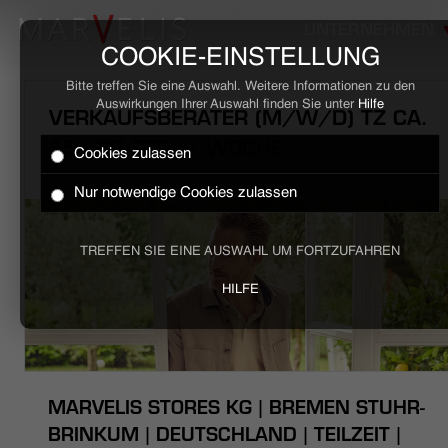
UNTERNEHMEN
COOKIE-EINSTELLUNG
Bitte treffen Sie eine Auswahl. Weitere Informationen zu den
Auswirkungen Ihrer Auswahl finden Sie unter
Hilfe
VERKAUFSBERATER (M/W/D) TZ CA.
15 - 30 STD. / WOCHE
Cookies zulassen
HOME
Nur notwendige Cookies zulassen
BUSINESS
TREFFEN SIE EINE AUSWAHL UM FORTZUFAHREN
CASUAL
HILFE
UNTERNEHMEN
STELLENANGEBOTE
MARVELIS STORES KG | BREMEN STUHR-
NACHHALTIGKEIT
BRINKUM | DEUTSCHLAND | TEILZEIT |