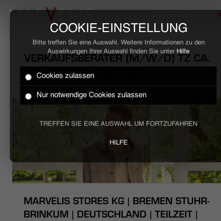
UNTERNEHMEN
COOKIE-EINSTELLUNG
Bitte treffen Sie eine Auswahl. Weitere Informationen zu den
Auswirkungen Ihrer Auswahl finden Sie unter
Hilfe
VERKAUFSBERATER (M/W/D) TZ CA.
15 - 30 STD. / WOCHE
Cookies zulassen
HOME
Nur notwendige Cookies zulassen
BUSINESS
TREFFEN SIE EINE AUSWAHL UM FORTZUFAHREN
CASUAL
HILFE
UNTERNEHMEN
STELLENANGEBOTE
MARVELIS STORES KG | BREMEN STUHR-
NACHHALTIGKEIT
BRINKUM | DEUTSCHLAND | TEILZEIT |