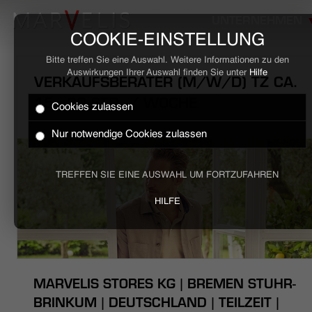
UNTERNEHMEN
COOKIE-EINSTELLUNG
Bitte treffen Sie eine Auswahl. Weitere Informationen zu den
Auswirkungen Ihrer Auswahl finden Sie unter
Hilfe
VERKAUFSBERATER (M/W/D) TZ CA.
15 - 30 STD. / WOCHE
Cookies zulassen
HOME
Nur notwendige Cookies zulassen
BUSINESS
TREFFEN SIE EINE AUSWAHL UM FORTZUFAHREN
CASUAL
HILFE
UNTERNEHMEN
STELLENANGEBOTE
MARVELIS STORES KG | BREMEN STUHR-
NACHHALTIGKEIT
BRINKUM | DEUTSCHLAND | TEILZEIT |