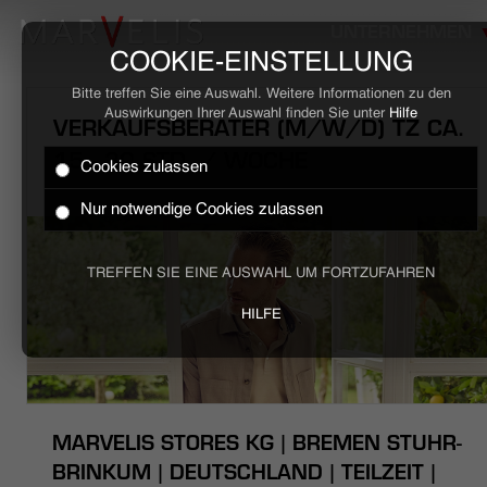
UNTERNEHMEN
COOKIE-EINSTELLUNG
Bitte treffen Sie eine Auswahl. Weitere Informationen zu den
Auswirkungen Ihrer Auswahl finden Sie unter
Hilfe
VERKAUFSBERATER (M/W/D) TZ CA.
15 - 30 STD. / WOCHE
Cookies zulassen
HOME
Nur notwendige Cookies zulassen
BUSINESS
TREFFEN SIE EINE AUSWAHL UM FORTZUFAHREN
CASUAL
HILFE
UNTERNEHMEN
STELLENANGEBOTE
MARVELIS STORES KG | BREMEN STUHR-
NACHHALTIGKEIT
BRINKUM | DEUTSCHLAND | TEILZEIT |