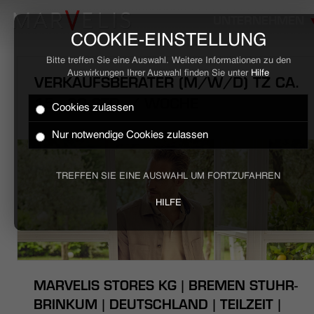
UNTERNEHMEN
COOKIE-EINSTELLUNG
Bitte treffen Sie eine Auswahl. Weitere Informationen zu den
Auswirkungen Ihrer Auswahl finden Sie unter
Hilfe
VERKAUFSBERATER (M/W/D) TZ CA.
15 - 30 STD. / WOCHE
Cookies zulassen
HOME
Nur notwendige Cookies zulassen
BUSINESS
TREFFEN SIE EINE AUSWAHL UM FORTZUFAHREN
CASUAL
HILFE
UNTERNEHMEN
STELLENANGEBOTE
MARVELIS STORES KG | BREMEN STUHR-
NACHHALTIGKEIT
BRINKUM | DEUTSCHLAND | TEILZEIT |