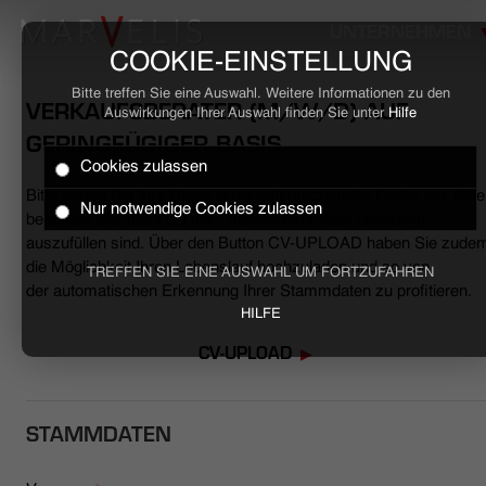
UNTERNEHMEN
COOKIE-EINSTELLUNG
Bitte treffen Sie eine Auswahl. Weitere Informationen zu den
VERKAUFSBERATER (M/W/D) AUF
Auswirkungen Ihrer Auswahl finden Sie unter
Hilfe
GERINGFÜGIGER BASIS
Cookies zulassen
HOME
Bitte tragen Sie Ihre Daten in die entsprechenden Felder ein. Bitte
Nur notwendige Cookies zulassen
beachten Sie, dass die mit * markierten Felder unbedingt
BUSINESS
auszufüllen sind. Über den Button CV-UPLOAD haben Sie zude
die Möglichkeit Ihren Lebenslauf hochzuladen und so von
TREFFEN SIE EINE AUSWAHL UM FORTZUFAHREN
der automatischen Erkennung Ihrer Stammdaten zu profitieren.
CASUAL
HILFE
UNTERNEHMEN
CV-UPLOAD
STELLENANGEBOTE
STAMMDATEN
NACHHALTIGKEIT