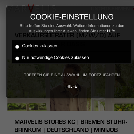
UNTERNEHMEN
COOKIE-EINSTELLUNG
Bitte treffen Sie eine Auswahl. Weitere Informationen zu den
Auswirkungen Ihrer Auswahl finden Sie unter
Hilfe
VERKAUFSBERATER (M/W/D) AUF
GERINGFÜGIGER BASIS
Cookies zulassen
HOME
Nur notwendige Cookies zulassen
BUSINESS
TREFFEN SIE EINE AUSWAHL UM FORTZUFAHREN
CASUAL
HILFE
UNTERNEHMEN
STELLENANGEBOTE
MARVELIS STORES KG | BREMEN STUHR-
NACHHALTIGKEIT
BRINKUM | DEUTSCHLAND | MINIJOB