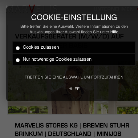
UNTERNEHMEN
COOKIE-EINSTELLUNG
Bitte treffen Sie eine Auswahl. Weitere Informationen zu den
Auswirkungen Ihrer Auswahl finden Sie unter
Hilfe
VERKAUFSBERATER (M/W/D) AUF
GERINGFÜGIGER BASIS
Cookies zulassen
HOME
Nur notwendige Cookies zulassen
BUSINESS
TREFFEN SIE EINE AUSWAHL UM FORTZUFAHREN
CASUAL
HILFE
UNTERNEHMEN
STELLENANGEBOTE
MARVELIS STORES KG | BREMEN STUHR-
NACHHALTIGKEIT
BRINKUM | DEUTSCHLAND | MINIJOB