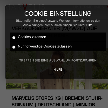
UNTERNEHMEN
COOKIE-EINSTELLUNG
Bitte treffen Sie eine Auswahl. Weitere Informationen zu den
Auswirkungen Ihrer Auswahl finden Sie unter
Hilfe
VERKAUFSBERATER (M/W/D) AUF
GERINGFÜGIGER BASIS
Cookies zulassen
HOME
Nur notwendige Cookies zulassen
BUSINESS
TREFFEN SIE EINE AUSWAHL UM FORTZUFAHREN
CASUAL
HILFE
UNTERNEHMEN
STELLENANGEBOTE
MARVELIS STORES KG | BREMEN STUHR-
NACHHALTIGKEIT
BRINKUM | DEUTSCHLAND | MINIJOB