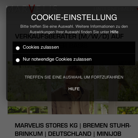
UNTERNEHMEN
COOKIE-EINSTELLUNG
Bitte treffen Sie eine Auswahl. Weitere Informationen zu den
Auswirkungen Ihrer Auswahl finden Sie unter
Hilfe
VERKAUFSBERATER (M/W/D) AUF
GERINGFÜGIGER BASIS
Cookies zulassen
HOME
Nur notwendige Cookies zulassen
BUSINESS
TREFFEN SIE EINE AUSWAHL UM FORTZUFAHREN
CASUAL
HILFE
UNTERNEHMEN
STELLENANGEBOTE
MARVELIS STORES KG | BREMEN STUHR-
NACHHALTIGKEIT
BRINKUM | DEUTSCHLAND | MINIJOB