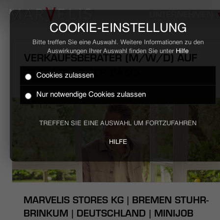
UNTERNEHMEN
COOKIE-EINSTELLUNG
Bitte treffen Sie eine Auswahl. Weitere Informationen zu den
Auswirkungen Ihrer Auswahl finden Sie unter
Hilfe
VERKAUFSBERATER (M/W/D) AUF
GERINGFÜGIGER BASIS
Cookies zulassen
HOME
Nur notwendige Cookies zulassen
BUSINESS
TREFFEN SIE EINE AUSWAHL UM FORTZUFAHREN
CASUAL
HILFE
UNTERNEHMEN
STELLENANGEBOTE
MARVELIS STORES KG | BREMEN STUHR-
NACHHALTIGKEIT
BRINKUM | DEUTSCHLAND | MINIJOB