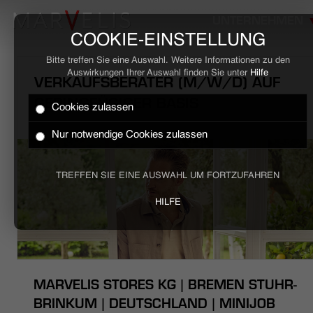
UNTERNEHMEN
COOKIE-EINSTELLUNG
Bitte treffen Sie eine Auswahl. Weitere Informationen zu den
Auswirkungen Ihrer Auswahl finden Sie unter
Hilfe
VERKAUFSBERATER (M/W/D) AUF
GERINGFÜGIGER BASIS
Cookies zulassen
HOME
Nur notwendige Cookies zulassen
BUSINESS
TREFFEN SIE EINE AUSWAHL UM FORTZUFAHREN
CASUAL
HILFE
UNTERNEHMEN
STELLENANGEBOTE
MARVELIS STORES KG | BREMEN STUHR-
NACHHALTIGKEIT
BRINKUM | DEUTSCHLAND | MINIJOB