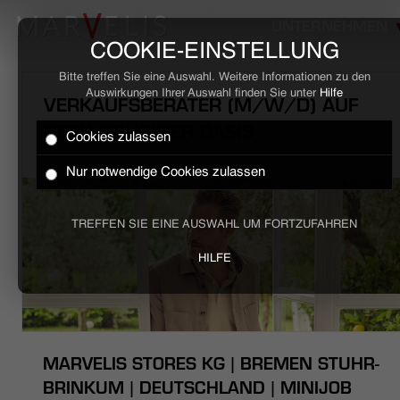
UNTERNEHMEN
COOKIE-EINSTELLUNG
Bitte treffen Sie eine Auswahl. Weitere Informationen zu den
Auswirkungen Ihrer Auswahl finden Sie unter
Hilfe
VERKAUFSBERATER (M/W/D) AUF
GERINGFÜGIGER BASIS
Cookies zulassen
HOME
Nur notwendige Cookies zulassen
BUSINESS
TREFFEN SIE EINE AUSWAHL UM FORTZUFAHREN
CASUAL
HILFE
UNTERNEHMEN
STELLENANGEBOTE
MARVELIS STORES KG | BREMEN STUHR-
NACHHALTIGKEIT
BRINKUM | DEUTSCHLAND | MINIJOB