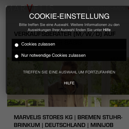
UNTERNEHMEN
COOKIE-EINSTELLUNG
Bitte treffen Sie eine Auswahl. Weitere Informationen zu den
Auswirkungen Ihrer Auswahl finden Sie unter
Hilfe
VERKAUFSBERATER (M/W/D) AUF
GERINGFÜGIGER BASIS
Cookies zulassen
HOME
Nur notwendige Cookies zulassen
BUSINESS
TREFFEN SIE EINE AUSWAHL UM FORTZUFAHREN
CASUAL
HILFE
UNTERNEHMEN
STELLENANGEBOTE
MARVELIS STORES KG | BREMEN STUHR-
NACHHALTIGKEIT
BRINKUM | DEUTSCHLAND | MINIJOB