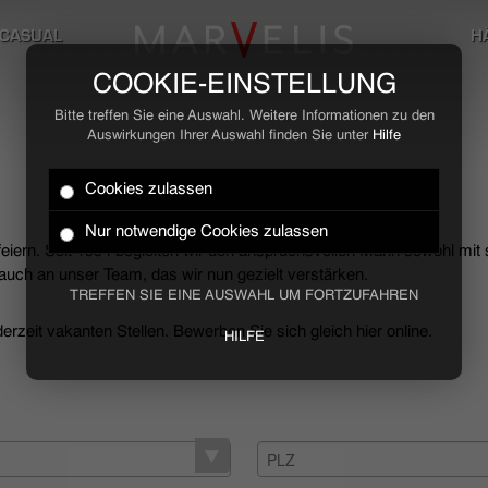
CASUAL
H
COOKIE-EINSTELLUNG
Bitte treffen Sie eine Auswahl. Weitere Informationen zu den
Auswirkungen Ihrer Auswahl finden Sie unter
Hilfe
Cookies zulassen
Nur notwendige Cookies zulassen
 feiern. Seit 1994 begleiten wir den anspruchsvollen Mann sowohl mit
uch an unser Team, das wir nun gezielt verstärken.
TREFFEN SIE EINE AUSWAHL UM FORTZUFAHREN
rzeit vakanten Stellen. Bewerben Sie sich gleich hier online.
HILFE