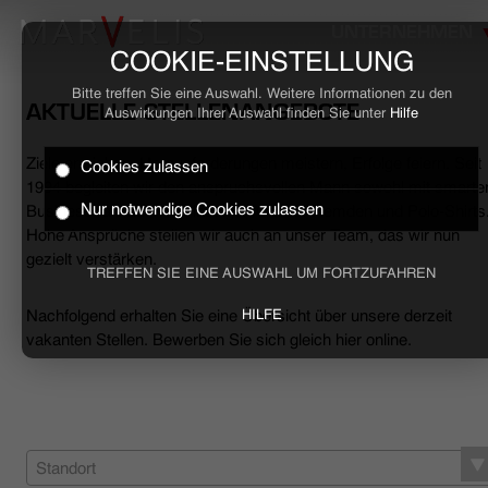
UNTERNEHMEN
COOKIE-EINSTELLUNG
Bitte treffen Sie eine Auswahl. Weitere Informationen zu den
AKTUELLE STELLENANGEBOTE
Auswirkungen Ihrer Auswahl finden Sie unter
Hilfe
Ziele erreichen, Herausforderungen meistern, Erfolge feiern. Seit
Cookies zulassen
HOME
1994 begleiten wir den anspruchsvollen Mann sowohl mit smarte
Nur notwendige Cookies zulassen
Business- als auch mit lässigen Casual-Hemden und Polo-Shirts
Hohe Ansprüche stellen wir auch an unser Team, das wir nun
BUSINESS
gezielt verstärken.
TREFFEN SIE EINE AUSWAHL UM FORTZUFAHREN
CASUAL
Nachfolgend erhalten Sie eine Übersicht über unsere derzeit
HILFE
vakanten Stellen. Bewerben Sie sich gleich hier online.
UNTERNEHMEN
STELLENANGEBOTE
NACHHALTIGKEIT
Standort