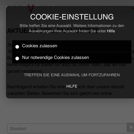
UNTERNEHMEN
COOKIE-EINSTELLUNG
Bitte treffen Sie eine Auswahl. Weitere Informationen zu den
AKTUELLE STELLENANGEBOTE
Auswirkungen Ihrer Auswahl finden Sie unter
Hilfe
Ziele erreichen, Herausforderungen meistern, Erfolge feiern. Seit
Cookies zulassen
HOME
1994 begleiten wir den anspruchsvollen Mann sowohl mit smarte
Nur notwendige Cookies zulassen
Business- als auch mit lässigen Casual-Hemden und Polo-Shirts
Hohe Ansprüche stellen wir auch an unser Team, das wir nun
BUSINESS
gezielt verstärken.
TREFFEN SIE EINE AUSWAHL UM FORTZUFAHREN
CASUAL
Nachfolgend erhalten Sie eine Übersicht über unsere derzeit
HILFE
vakanten Stellen. Bewerben Sie sich gleich hier online.
UNTERNEHMEN
STELLENANGEBOTE
NACHHALTIGKEIT
Standort