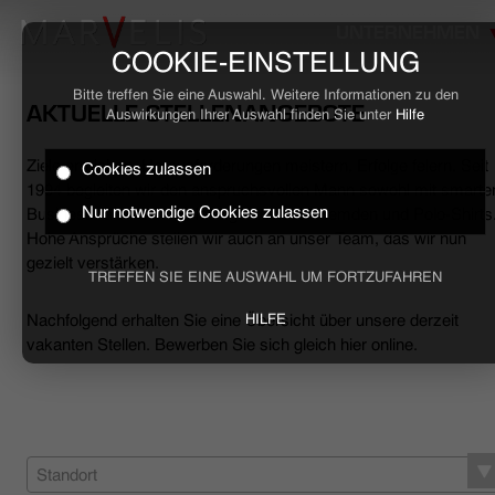
UNTERNEHMEN
COOKIE-EINSTELLUNG
Bitte treffen Sie eine Auswahl. Weitere Informationen zu den
AKTUELLE STELLENANGEBOTE
Auswirkungen Ihrer Auswahl finden Sie unter
Hilfe
Ziele erreichen, Herausforderungen meistern, Erfolge feiern. Seit
Cookies zulassen
HOME
1994 begleiten wir den anspruchsvollen Mann sowohl mit smarte
Nur notwendige Cookies zulassen
Business- als auch mit lässigen Casual-Hemden und Polo-Shirts
Hohe Ansprüche stellen wir auch an unser Team, das wir nun
BUSINESS
gezielt verstärken.
TREFFEN SIE EINE AUSWAHL UM FORTZUFAHREN
CASUAL
Nachfolgend erhalten Sie eine Übersicht über unsere derzeit
HILFE
vakanten Stellen. Bewerben Sie sich gleich hier online.
UNTERNEHMEN
STELLENANGEBOTE
NACHHALTIGKEIT
Standort