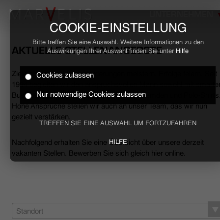
UNTERNEHMEN
COOKIE-EINSTELLUNG
Bitte treffen Sie eine Auswahl. Weitere Informationen zu den
AKTUELLE STELLENANGEBOTE
Auswirkungen Ihrer Auswahl finden Sie unter
Hilfe
Ziele erreichen, Herausforderungen meistern, Erfolge feiern. Seit
Cookies zulassen
HOME
1994 begleiten wir den anspruchsvollen Mann sowohl mit smarte
Nur notwendige Cookies zulassen
Business- als auch mit lässigen Casual-Hemden und Polo-Shirts
Hohe Ansprüche stellen wir auch an unser Team, das wir nun
BUSINESS
gezielt verstärken.
TREFFEN SIE EINE AUSWAHL UM FORTZUFAHREN
CASUAL
Nachfolgend erhalten Sie eine Übersicht über unsere derzeit
HILFE
vakanten Stellen. Bewerben Sie sich gleich hier online.
UNTERNEHMEN
STELLENANGEBOTE
NACHHALTIGKEIT
Standort