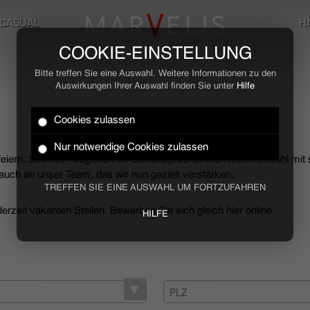
CASUAL
H
COOKIE-EINSTELLUNG
Bitte treffen Sie eine Auswahl. Weitere Informationen zu den
Auswirkungen Ihrer Auswahl finden Sie unter
Hilfe
Cookies zulassen
Nur notwendige Cookies zulassen
 feiern. Seit 1994 begleiten wir den anspruchsvollen Mann sowohl mit
uch an unser Team, das wir nun gezielt verstärken.
TREFFEN SIE EINE AUSWAHL UM FORTZUFAHREN
rzeit vakanten Stellen. Bewerben Sie sich gleich hier online.
HILFE