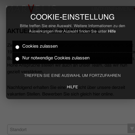
UNTERNEHMEN
COOKIE-EINSTELLUNG
Bitte treffen Sie eine Auswahl. Weitere Informationen zu den
AKTUELLE STELLENANGEBOTE
Auswirkungen Ihrer Auswahl finden Sie unter
Hilfe
Ziele erreichen, Herausforderungen meistern, Erfolge feiern. Seit
Cookies zulassen
HOME
1994 begleiten wir den anspruchsvollen Mann sowohl mit smarte
Nur notwendige Cookies zulassen
Business- als auch mit lässigen Casual-Hemden und Polo-Shirts
Hohe Ansprüche stellen wir auch an unser Team, das wir nun
BUSINESS
gezielt verstärken.
TREFFEN SIE EINE AUSWAHL UM FORTZUFAHREN
CASUAL
Nachfolgend erhalten Sie eine Übersicht über unsere derzeit
HILFE
vakanten Stellen. Bewerben Sie sich gleich hier online.
UNTERNEHMEN
STELLENANGEBOTE
NACHHALTIGKEIT
Standort