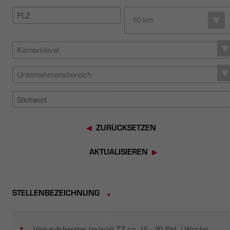
HÄNDLERSUCHE
10 km
Karrierelevel
Unternehmensbereich
ZURÜCKSETZEN
AKTUALISIEREN
STELLENBEZEICHNUNG
Verkaufsberater (m/w/d) TZ ca. 15 - 20 Std. / Woche