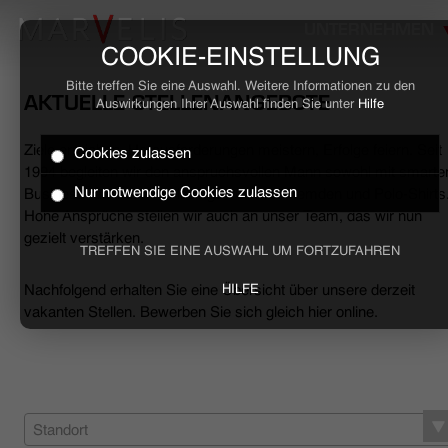
UNTERNEHMEN
COOKIE-EINSTELLUNG
Bitte treffen Sie eine Auswahl. Weitere Informationen zu den
AKTUELLE STELLENANGEBOTE
Auswirkungen Ihrer Auswahl finden Sie unter
Hilfe
Ziele erreichen, Herausforderungen meistern, Erfolge feiern. Seit
Cookies zulassen
HOME
1994 begleiten wir den anspruchsvollen Mann sowohl mit smarte
Nur notwendige Cookies zulassen
Business- als auch mit lässigen Casual-Hemden und Polo-Shirts
Hohe Ansprüche stellen wir auch an unser Team, das wir nun
BUSINESS
gezielt verstärken.
TREFFEN SIE EINE AUSWAHL UM FORTZUFAHREN
CASUAL
Nachfolgend erhalten Sie eine Übersicht über unsere derzeit
HILFE
vakanten Stellen. Bewerben Sie sich gleich hier online.
UNTERNEHMEN
STELLENANGEBOTE
NACHHALTIGKEIT
Standort