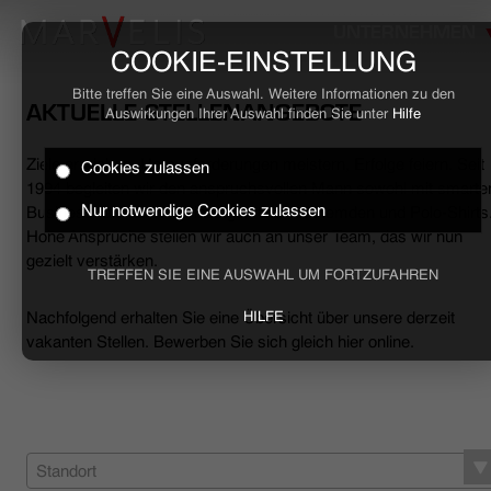
UNTERNEHMEN
COOKIE-EINSTELLUNG
Bitte treffen Sie eine Auswahl. Weitere Informationen zu den
AKTUELLE STELLENANGEBOTE
Auswirkungen Ihrer Auswahl finden Sie unter
Hilfe
Ziele erreichen, Herausforderungen meistern, Erfolge feiern. Seit
Cookies zulassen
HOME
1994 begleiten wir den anspruchsvollen Mann sowohl mit smarte
Nur notwendige Cookies zulassen
Business- als auch mit lässigen Casual-Hemden und Polo-Shirts
Hohe Ansprüche stellen wir auch an unser Team, das wir nun
BUSINESS
gezielt verstärken.
TREFFEN SIE EINE AUSWAHL UM FORTZUFAHREN
CASUAL
Nachfolgend erhalten Sie eine Übersicht über unsere derzeit
HILFE
vakanten Stellen. Bewerben Sie sich gleich hier online.
UNTERNEHMEN
STELLENANGEBOTE
NACHHALTIGKEIT
Standort