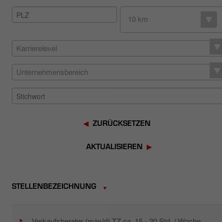
HÄNDLERSUCHE
10 km
Karrierelevel
Unternehmensbereich
ZURÜCKSETZEN
AKTUALISIEREN
STELLENBEZEICHNUNG
Verkaufsberater (m/w/d) TZ ca. 15 - 20 Std. / Woche