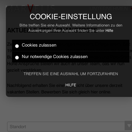
UNTERNEHMEN
COOKIE-EINSTELLUNG
Bitte treffen Sie eine Auswahl. Weitere Informationen zu den
AKTUELLE STELLENANGEBOTE
Auswirkungen Ihrer Auswahl finden Sie unter
Hilfe
Ziele erreichen, Herausforderungen meistern, Erfolge feiern. Seit
Cookies zulassen
HOME
1994 begleiten wir den anspruchsvollen Mann sowohl mit smarte
Nur notwendige Cookies zulassen
Business- als auch mit lässigen Casual-Hemden und Polo-Shirts
Hohe Ansprüche stellen wir auch an unser Team, das wir nun
BUSINESS
gezielt verstärken.
TREFFEN SIE EINE AUSWAHL UM FORTZUFAHREN
CASUAL
Nachfolgend erhalten Sie eine Übersicht über unsere derzeit
HILFE
vakanten Stellen. Bewerben Sie sich gleich hier online.
UNTERNEHMEN
STELLENANGEBOTE
NACHHALTIGKEIT
Standort