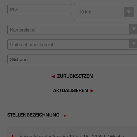
HÄNDLERSUCHE
10 km
Karrierelevel
Unternehmensbereich
ZURÜCKSETZEN
AKTUALISIEREN
STELLENBEZEICHNUNG
Verkaufsberater (m/w/d) TZ ca. 15 - 20 Std. / Woche